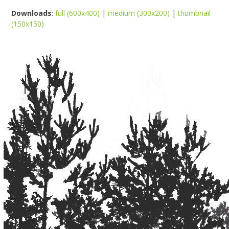
Downloads
:
full (600x400)
|
medium (300x200)
|
thumbnail
(150x150)