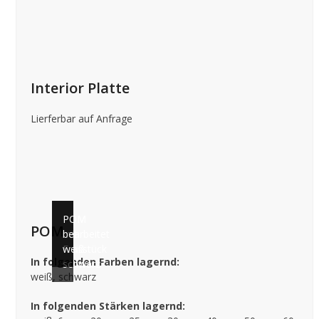
Interior Platte
Lierferbar auf Anfrage
POM
POM
POM
mit
bearbeitet
Frässtück
weiß
In folgenden Farben lagernd:
schwarz
weiß, schwarz
In folgenden Stärken lagernd: