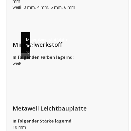
mm
weiß: 3 mm, 4 mm, 5 mm, 6 mm
Mineralwerkstoffplatte
Mineralwerkstoffplatte
Mineralwerkstoffplatte
Mineralwerkstoff
10mm
3mm
3mm
rot
In folgenden Farben lagernd:
weiß
Metawell Leichtbauplatte
In folgender Stärke lagernd:
10 mm