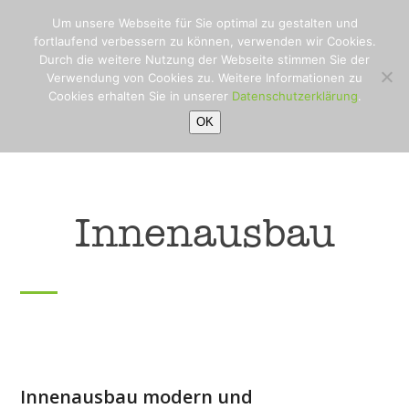
Open
Close
Skip
Um unsere Webseite für Sie optimal zu gestalten und
to
mobile
mobile
fortlaufend verbessern zu können, verwenden wir Cookies.
content
Durch die weitere Nutzung der Webseite stimmen Sie der
menu
menu
Verwendung von Cookies zu. Weitere Informationen zu
Cookies erhalten Sie in unserer
Datenschutzerklärung
.
OK
Innenausbau
Innenausbau modern und