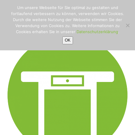
einzelmoebel
Open
Close
Skip
Um unsere Webseite für Sie optimal zu gestalten und
to
Startseite
»
Home Schreinerei
»
mobile
mobile
fortlaufend verbessern zu können, verwenden wir Cookies.
content
einzelmoebel
Durch die weitere Nutzung der Webseite stimmen Sie der
menu
menu
Verwendung von Cookies zu. Weitere Informationen zu
Cookies erhalten Sie in unserer
Datenschutzerklärung
.
OK