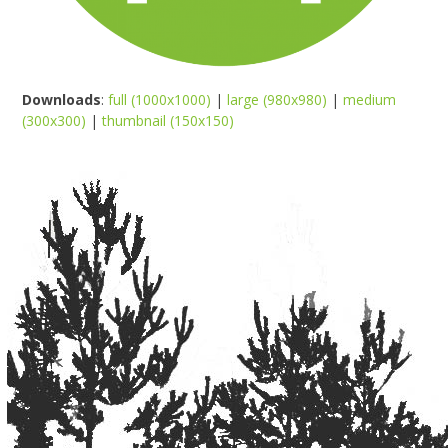
Downloads
:
full (1000x1000)
|
large (980x980)
|
medium
(300x300)
|
thumbnail (150x150)