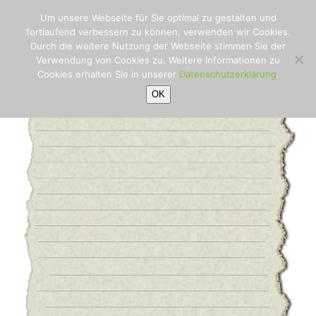
papier-kontakt
Open
Close
Skip
Um unsere Webseite für Sie optimal zu gestalten und
to
Startseite
»
Kontakt
»
papier-
mobile
mobile
fortlaufend verbessern zu können, verwenden wir Cookies.
content
kontakt
Durch die weitere Nutzung der Webseite stimmen Sie der
menu
menu
Verwendung von Cookies zu. Weitere Informationen zu
Cookies erhalten Sie in unserer
Datenschutzerklärung
.
OK