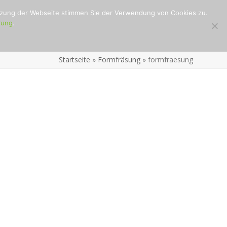
utzung der Webseite stimmen Sie der Verwendung von Cookies zu.
rung
.
Startseite
»
Formfräsung
»
formfraesung