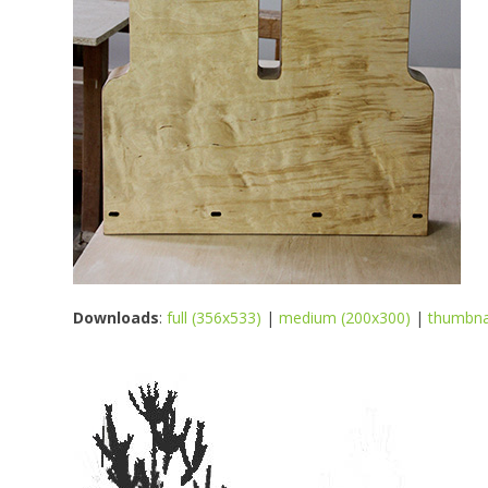
Downloads
:
full (356x533)
|
medium (200x300)
|
thumbna