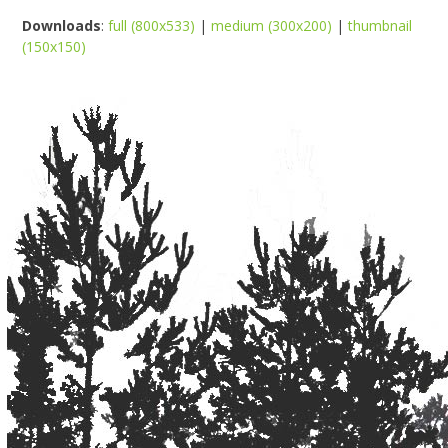
Downloads
:
full (800x533)
|
medium (300x200)
|
thumbnail
(150x150)