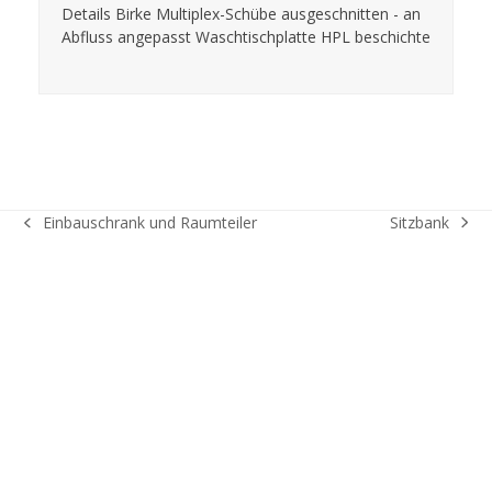
Details Birke Multiplex-Schübe ausgeschnitten - an
Abfluss angepasst Waschtischplatte HPL beschichte
Sitzbank
Einbauschrank und Raumteiler
Nächster
vorheriger
Beitrag:
Beitrag: