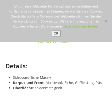
Sideboard
Open
Close
Skip
Um unsere Webseite für Sie optimal zu gestalten und
to
Startseite
»
Sideboard
mobile
mobile
fortlaufend verbessern zu können, verwenden wir Cookies.
content
Durch die weitere Nutzung der Webseite stimmen Sie der
menu
menu
Verwendung von Cookies zu. Weitere Informationen zu
Cookies erhalten Sie in unserer
Datenschutzerklärung
.
OK
Zurück zu Einzelmöbel
Details:
Sideboard Eiche Massiv
Korpus und Front
: Massivholz Eiche, Griffleiste gefräst
Oberfläche
: seidenmatt geölt