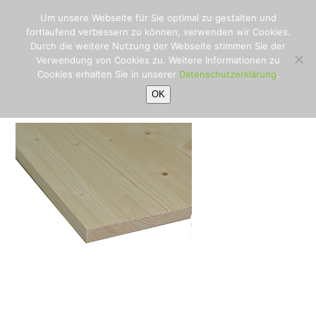
fichte-
Open
Close
Skip
Um unsere Webseite für Sie optimal zu gestalten und
to
leimbauplatte-
mobile
mobile
fortlaufend verbessern zu können, verwenden wir Cookies.
content
Durch die weitere Nutzung der Webseite stimmen Sie der
bauer
menu
menu
Verwendung von Cookies zu. Weitere Informationen zu
Startseite
»
Rohstoffe
»
fichte-
Cookies erhalten Sie in unserer
Datenschutzerklärung
.
leimbauplatte-bauer
OK