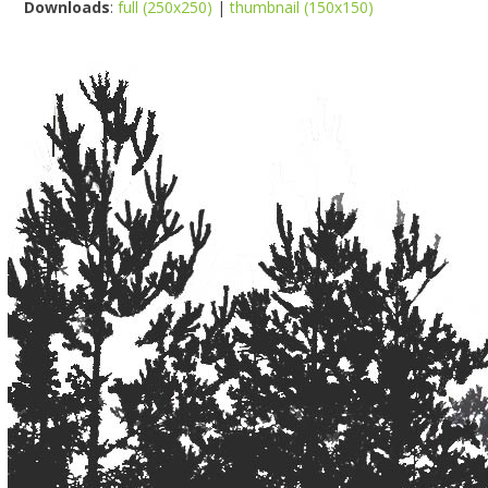
Downloads
:
full (250x250)
|
thumbnail (150x150)