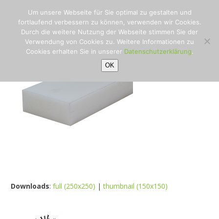
PE-HD weiß
Open
Close
Skip
Um unsere Webseite für Sie optimal zu gestalten und
to
Startseite
»
Rohstoffe
»
PE-HD weiß
mobile
mobile
fortlaufend verbessern zu können, verwenden wir Cookies.
content
Durch die weitere Nutzung der Webseite stimmen Sie der
menu
menu
Verwendung von Cookies zu. Weitere Informationen zu
Cookies erhalten Sie in unserer
Datenschutzerklärung
.
OK
Downloads
:
full (250x250)
|
thumbnail (150x150)